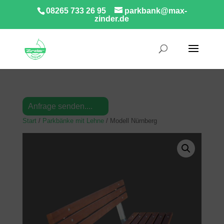
08265 733 26 95
parkbank@max-
zinder.de
Anfrage senden....
Start
/
Parkbänke mit Lehne
/ Modell Nürnberg