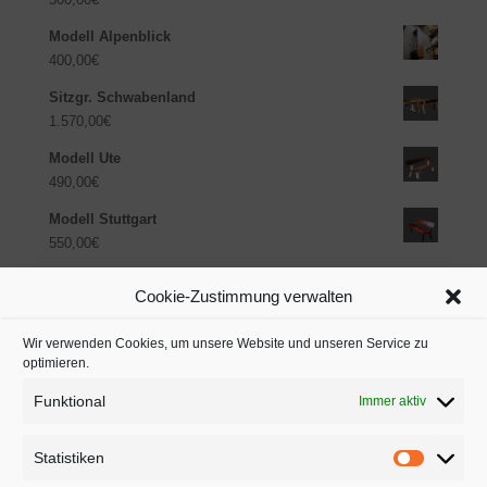
Modell Alpenblick
400,00
€
Sitzgr. Schwabenland
1.570,00
€
Modell Ute
490,00
€
Modell Stuttgart
550,00
€
Cookie-Zustimmung verwalten
Produkt-Kategorien
Parkbänke mit Lehne (17)
×
Wir verwenden Cookies, um unsere Website und unseren Service zu
optimieren.
Funktional
Immer aktiv
Statistiken
Zinder-Parkbänke – D-87772 Pfaffenhausen – Zum Moos 1a
– Tel: 08265 733 26 95